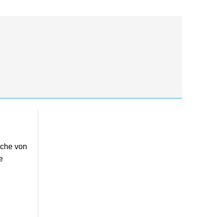
läche von
e