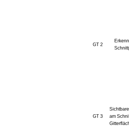
Erkenn
GT 2
Schnitt
Sichtbare
GT 3
am Schnit
Gitterfläc