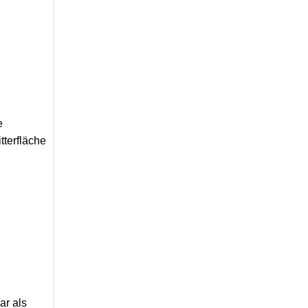
e
tterfläche
ar als