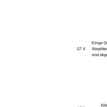
Einige Qu
GT 4
Absplitte
sind abge
All