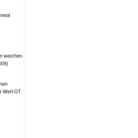
ineal
ner weichen
409)
inen
er Wert GT