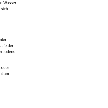
nde Wasser
 sich
nter
aufe der
terbodens
t oder
cht am