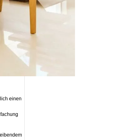
lich einen
infachung
bleibendem