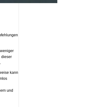
mpfehlungen
s weniger
 dieser
.
sweise kann
emlos
gern und