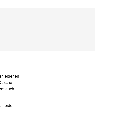
ren eigenen
 Dusche
lem auch
r leider