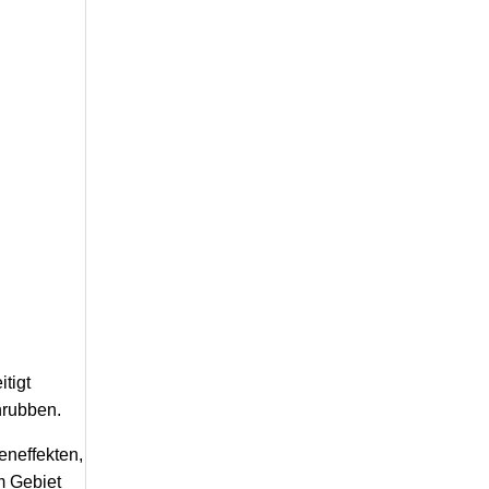
tigt
hrubben.
eneffekten,
m Gebiet