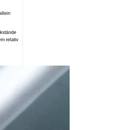
allein
ckstände
m relativ